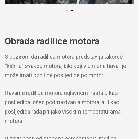
Obrada radilice motora
S obzirom da radilica motora predstavlja takoreći
“kičmu” svakog motora, bilo koji vid njene havarije
može imati ozbiljne posljedice po motor.
Havarije radilice motora uglavnom nastaju kao
posljedica lošeg podmazivanja motora, ali i kao
posljedica rada pri jako visokim temperaturama
motora.
U zavisnosti od stepena oštećenjenja, radilica