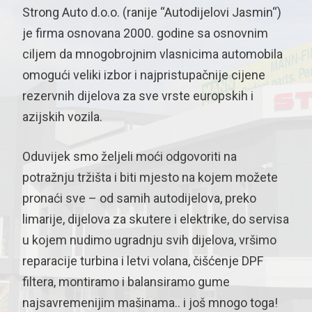
Strong Auto d.o.o. (ranije “Autodijelovi Jasmin“)
je firma osnovana 2000. godine sa osnovnim
ciljem da mnogobrojnim vlasnicima automobila
omogući veliki izbor i najpristupačnije cijene
rezervnih dijelova za sve vrste europskih i
azijskih vozila.
Oduvijek smo željeli moći odgovoriti na
potražnju tržišta i biti mjesto na kojem možete
pronaći sve – od samih autodijelova, preko
limarije, dijelova za skutere i elektrike, do servisa
u kojem nudimo ugradnju svih dijelova, vršimo
reparacije turbina i letvi volana, čišćenje DPF
filtera, montiramo i balansiramo gume
najsavremenijim mašinama.. i još mnogo toga!