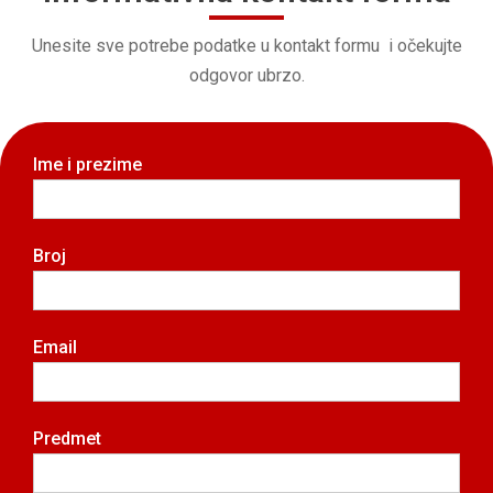
Unesite sve potrebe podatke u kontakt formu i očekujte
odgovor ubrzo.
Ime i prezime
Broj
Email
Predmet