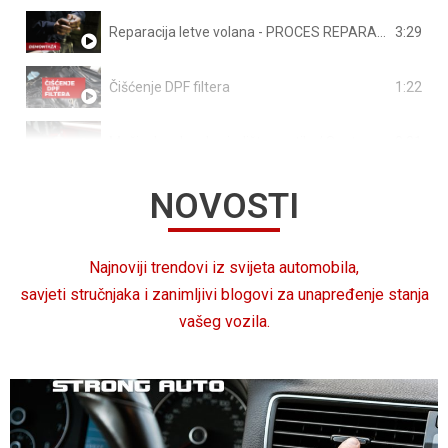
Reparacija letve volana - PROCES REPARACIJE LETVE VOLANA
3:29
Čišćenje DPF filtera
1:22
Mašinska obrada sjedišta ventila / Seat and guide cutting / SERDI 3.5
0:31
NOVOSTI
Ravnanje glave motora Zenic | Obrada glave motora Zenica | Mašinska radionica
0:19
Obrada izduvne grane motora | Mašinska radionica
0:15
Najnoviji trendovi iz svijeta automobila,
savjeti stručnjaka i zanimljivi blogovi za unapređenje stanja
vašeg vozila.