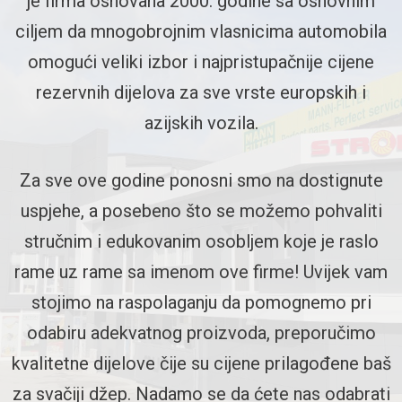
je firma osnovana 2000. godine sa osnovnim
ciljem da mnogobrojnim vlasnicima automobila
omogući veliki izbor i najpristupačnije cijene
rezervnih dijelova za sve vrste europskih i
azijskih vozila.
Za sve ove godine ponosni smo na dostignute
uspjehe, a posebeno što se možemo pohvaliti
stručnim i edukovanim osobljem koje je raslo
rame uz rame sa imenom ove firme! Uvijek vam
stojimo na raspolaganju da pomognemo pri
odabiru adekvatnog proizvoda, preporučimo
kvalitetne dijelove čije su cijene prilagođene baš
za svačiji džep. Nadamo se da ćete nas odabrati